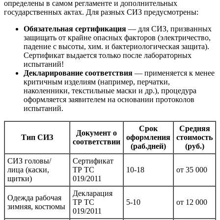
определены в самом регламенте и дополнительных
государственных актах. Для разных СИЗ предусмотрены:
Обязательная сертификация
— для СИЗ, призванных
защищать от крайне опасных факторов (электричество,
падение с высоты, хим. и бактериологическая защита).
Сертификат выдается только после лабораторных
испытаний!
Декларирование соответствия
— применяется к менее
критичным изделиям (например, перчатки,
наколенники, текстильные маски и др.), процедура
оформляется заявителем на основании протоколов
испытаний.
Срок
Средняя
Документ о
Тип СИЗ
оформления
стоимость
соответствии
(раб.дней)
(руб.)
СИЗ головы/
Сертификат
лица (каски,
ТР ТС
10-18
от 35 000
щитки)
019/2011
Декларация
Одежда рабочая
ТР ТС
5-10
от 12 000
зимняя, костюмы
019/2011