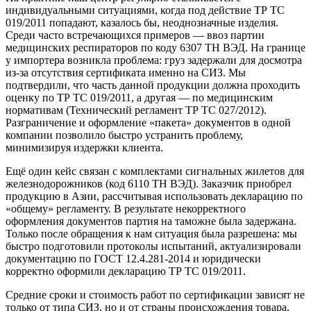
индивидуальными ситуациями, когда под действие ТР ТС
019/2011 попадают, казалось бы, неоднозначные изделия.
Среди часто встречающихся примеров — ввоз партии
медицинских респираторов по коду 6307 ТН ВЭД. На границе
у импортера возникла проблема: груз задержали для досмотра
из-за отсутствия сертификата именно на СИЗ. Мы
подтвердили, что часть данной продукции должна проходить
оценку по ТР ТС 019/2011, а другая — по медицинским
нормативам (Технический регламент ТР ТС 027/2012).
Разграничение и оформление «пакета» документов в одной
компании позволило быстро устранить проблему,
минимизируя издержки клиента.
Ещё один кейс связан с комплектами сигнальных жилетов для
железнодорожников (код 6110 ТН ВЭД). Заказчик приобрел
продукцию в Азии, рассчитывая использовать декларацию по
«общему» регламенту. В результате некорректного
оформления документов партия на таможне была задержана.
Только после обращения к нам ситуация была разрешена: мы
быстро подготовили протоколы испытаний, актуализировали
документацию по ГОСТ 12.4.281-2014 и юридически
корректно оформили декларацию ТР ТС 019/2011.
Средние сроки и стоимость работ по сертификации зависят не
только от типа СИЗ, но и от страны происхождения товара,