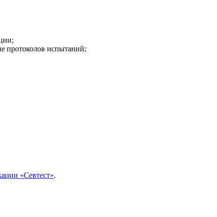
ции;
ие протоколов испытаний;
кации «Севтест»
.