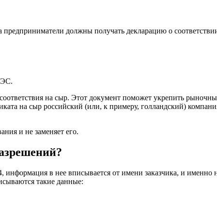
ва предприниматели должны получать декларацию о соответстви
АЭС.
оответствия на сыр. Этот документ поможет укрепить рыночны
иката на сыр российский (или, к примеру, голландский) компани
ния и не заменяет его.
разрешений?
 информация в нее вписывается от имени заказчика, и именно н
писываются такие данные: