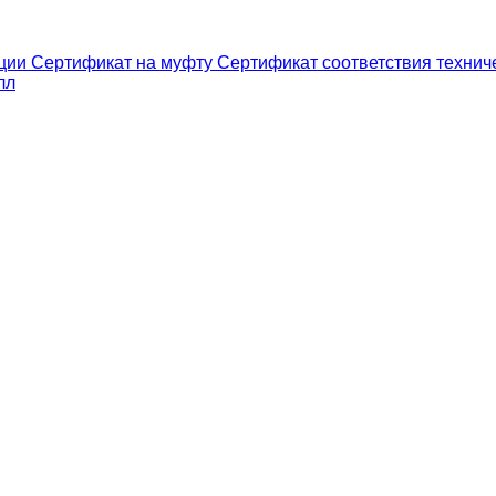
ции
Сертификат на муфту
Сертификат соответствия технич
лл