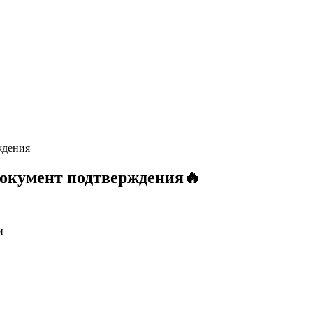
ждения
окумент подтверждения🔥
и