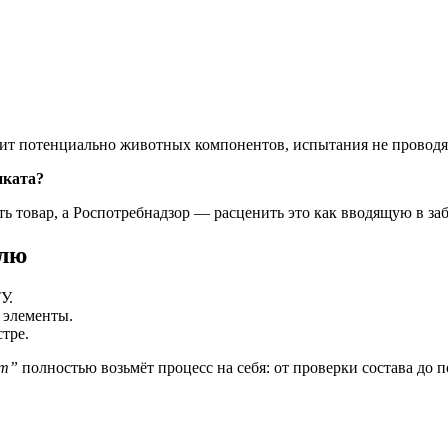
ржит потенциально животных компонентов, испытания не проводя
иката?
ь товар, а Роспотребнадзор — расценить это как вводящую в за
елю
У.
 элементы.
тре.
ст”
полностью возьмёт процесс на себя: от проверки состава до