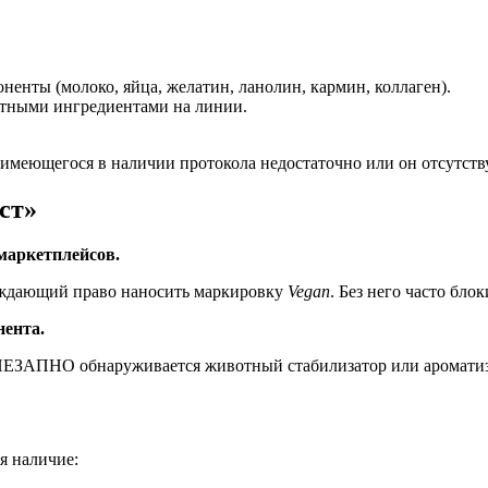
нты (молоко, яйца, желатин, ланолин, кармин, коллаген).
отными ингредиентами на линии.
имеющегося в наличии протокола недостаточно или он отсутству
ст»
маркетплейсов.
верждающий право наносить маркировку
Vegan
. Без него часто бло
нента.
НЕЗАПНО обнаруживается животный стабилизатор или ароматиза
я наличие: