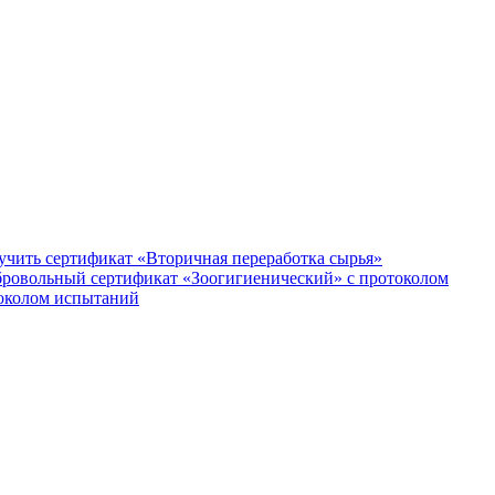
учить сертификат «Вторичная переработка сырья»
ровольный сертификат «Зоогигиенический» с протоколом
токолом испытаний