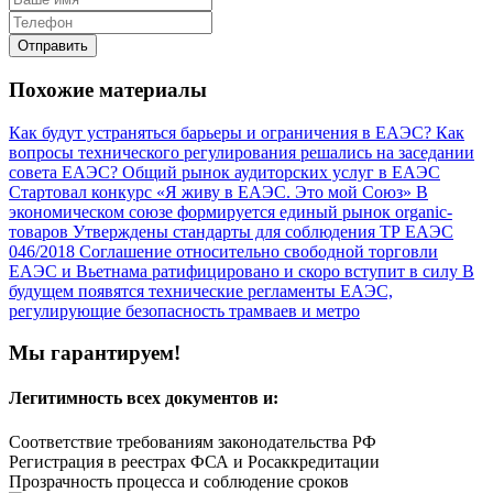
Отправить
Похожие материалы
Как будут устраняться барьеры и ограничения в ЕАЭС?
Как
вопросы технического регулирования решались на заседании
совета ЕАЭС?
Общий рынок аудиторских услуг в ЕАЭС
Стартовал конкурс «Я живу в ЕАЭС. Это мой Союз»
В
экономическом союзе формируется единый рынок organic-
товаров
Утверждены стандарты для соблюдения ТР ЕАЭС
046/2018
Соглашение относительно свободной торговли
ЕАЭС и Вьетнама ратифицировано и скоро вступит в силу
В
будущем появятся технические регламенты ЕАЭС,
регулирующие безопасность трамваев и метро
Мы гарантируем!
Легитимность
всех документов и:
Соответствие требованиям законодательства РФ
Регистрация в реестрах ФСА и Росаккредитации
Прозрачность процесса и соблюдение сроков