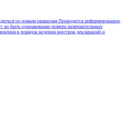
одиться по новым правилам
Проводится реформирование
т ли быть одинаковыми номера разрешительных
енения в порядок ведения реестров деклараций и