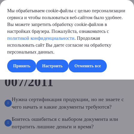
Центр сертификации СевТест
Мы обрабатываем cookie-файлы с целью персонализации
сервиса и чтобы пользоваться веб-сайтом было удобнее.
Главная
Вы можете запретить обработку cookie-файлов в
→
настройках браузера. Пожалуйста, ознакомьтесь с
Последние статьи
политикой конфиденциальности
. Продолжая
→
использовать сайт Вы даете согласие на обработку
Актуализированы требования ТР ТС 007/2011
Актуализированы
персональных данных.
требования ТР ТС
Принять
Настроить
Отменить все
007/2011
Нужна сертификация продукции, но не знаете с
чего начать и какие документы требуются?
Боитесь ошибиться с выбором документа или
потратить лишние деньги и время?